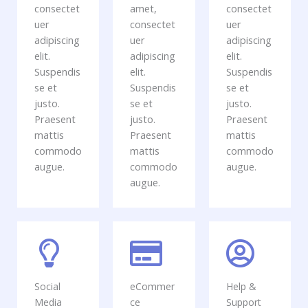
consectet
amet,
consectet
uer
consectet
uer
adipiscing
uer
adipiscing
elit.
adipiscing
elit.
Suspendis
elit.
Suspendis
se et
Suspendis
se et
justo.
se et
justo.
Praesent
justo.
Praesent
mattis
Praesent
mattis
commodo
mattis
commodo
augue.
commodo
augue.
augue.
Social
eCommer
Help &
Media
ce
Support