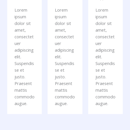
Lorem
Lorem
Lorem
ipsum
ipsum
ipsum
dolor sit
dolor sit
dolor sit
amet,
amet,
amet,
consectet
consectet
consectet
uer
uer
uer
adipiscing
adipiscing
adipiscing
elit.
elit.
elit.
Suspendis
Suspendis
Suspendis
se et
se et
se et
justo.
justo.
justo.
Praesent
Praesent
Praesent
mattis
mattis
mattis
commodo
commodo
commodo
augue.
augue.
augue.