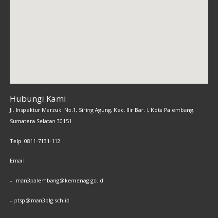
Hubungi Kami
Jl. Inspektur Marzuki No.1, Siring Agung, Kec. Ilir Bar. I, Kota Palembang,
Sumatera Selatan 30151
Telp. 0811-7131-112
Email :
– man3palembang@kemenag.go.id
– ptsp@man3plg.sch.id