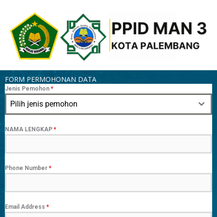
Skip
to
content
FORM PERMOHONAN DATA
Jenis Pemohon
*
Pilih jenis pemohon
NAMA LENGKAP
*
Phone Number
*
Email Address
*