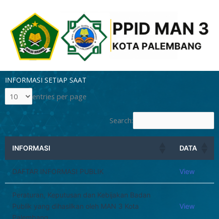
Skip
to
content
INFORMASI SETIAP SAAT
entries per page
Search:
INFORMASI
DATA
DAFTAR INFORMASI PUBLIK
View
Peraturan, Keputusan dan Kebijakan Badan
Publik yang dihasilkan oleh MAN 3 Kota
View
Palembang