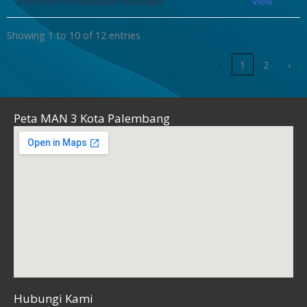
Pedoman Pengelolaan Keuangan
View
Showing 1 to 10 of 12 entries
‹
1
2
›
Peta MAN 3 Kota Palembang
Hubungi Kami