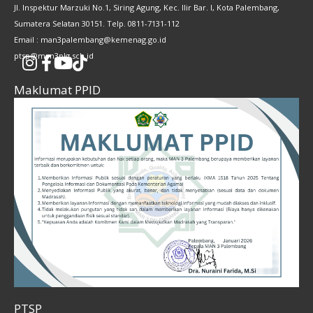
Jl. Inspektur Marzuki No.1, Siring Agung, Kec. Ilir Bar. I, Kota Palembang,
Sumatera Selatan 30151. Telp. 0811-7131-112
Email : man3palembang@kemenag.go.id
ptsp@man3plg.sch.id
Maklumat PPID
PTSP