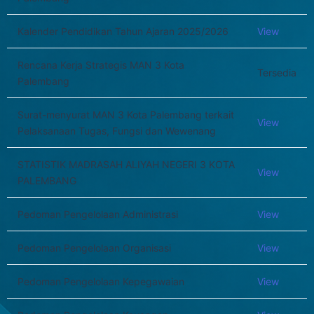
Kalender Pendidikan Tahun Ajaran 2025/2026
View
Rencana Kerja Strategis MAN 3 Kota
Tersedia
Palembang
Surat-menyurat MAN 3 Kota Palembang terkait
View
Pelaksanaan Tugas, Fungsi dan Wewenang
STATISTIK MADRASAH ALIYAH NEGERI 3 KOTA
View
PALEMBANG
Pedoman Pengelolaan Administrasi
View
Pedoman Pengelolaan Organisasi
View
Pedoman Pengelolaan Kepegawaian
View